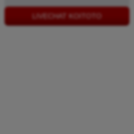
LIVECHAT KOITOTO