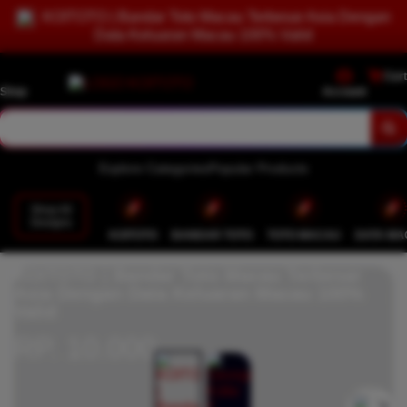
KOITOTO | Bandar Toto Macau Terbesar Asia Dengan
Data Keluaran Macau 100% Valid
Cart
Shop
Account
Explore Categories
Popular Products
Shop All
Designs
KOITOTO
BANDAR TOTO
TOTO MACAU
DATA MA
KOITOTO | Bandar Toto Macau Terbesar
Asia Dengan Data Keluaran Macau 100%
Valid
RP. 10.000